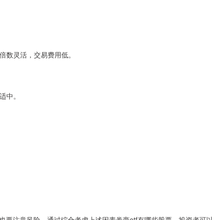
杠杆倍数灵活，交易费用低。
数适中。
也要注意风险。通过综合考虑上述因素券商etf有哪些股票，投资者可以