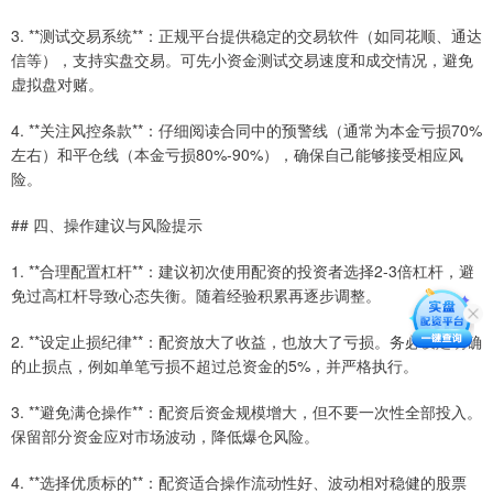
3. **测试交易系统**：正规平台提供稳定的交易软件（如同花顺、通达
信等），支持实盘交易。可先小资金测试交易速度和成交情况，避免
虚拟盘对赌。
4. **关注风控条款**：仔细阅读合同中的预警线（通常为本金亏损70%
左右）和平仓线（本金亏损80%-90%），确保自己能够接受相应风
险。
## 四、操作建议与风险提示
1. **合理配置杠杆**：建议初次使用配资的投资者选择2-3倍杠杆，避
免过高杠杆导致心态失衡。随着经验积累再逐步调整。
2. **设定止损纪律**：配资放大了收益，也放大了亏损。务必设定明确
的止损点，例如单笔亏损不超过总资金的5%，并严格执行。
3. **避免满仓操作**：配资后资金规模增大，但不要一次性全部投入。
保留部分资金应对市场波动，降低爆仓风险。
4. **选择优质标的**：配资适合操作流动性好、波动相对稳健的股票